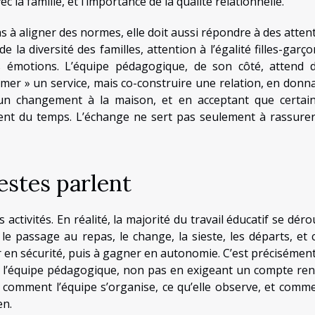
c la famille, et l’importance de la qualité relationnelle.
 à aligner des normes, elle doit aussi répondre à des atten
la diversité des familles, attention à l’égalité filles-garço
 émotions. L’équipe pédagogique, de son côté, attend 
mer » un service, mais co-construire une relation, en donn
 un changement à la maison, et en acceptant que certai
nt du temps. L’échange ne sert pas seulement à rassurer,
estes parlent
activités. En réalité, la majorité du travail éducatif se déro
, le passage au repas, le change, la sieste, les départs, et 
 en sécurité, puis à gagner en autonomie. C’est précisément
er l’équipe pédagogique, non pas en exigeant un compte re
comment l’équipe s’organise, ce qu’elle observe, et comm
en.