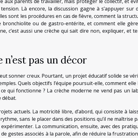
e aux parents de travailler, mais protéger le collectif, et évi
 tension. Là encore, la discussion gagne à s’appuyer sur 
uelles sont les procédures en cas de fièvre, comment la struct
 bronchiolite ou de gastro-entérite, et comment elle gère
, c’est aussi une crèche qui sait dire non, expliquer, et te
e n’est pas un décor
eut sonner creux. Pourtant, un projet éducatif solide se véri
mples. Quels objectifs l’équipe poursuit-elle, comment elle 
ce qui fonctionne ? La crèche moderne ne vend pas un lab
e débat.
ets actuels. La motricité libre, d’abord, qui consiste à lais
ythme, sans le placer dans des positions qu’il ne maîtrise p
expérimenter. La communication, ensuite, avec des pratiq
s de gestes associés à la parole, afin de réduire la frustration