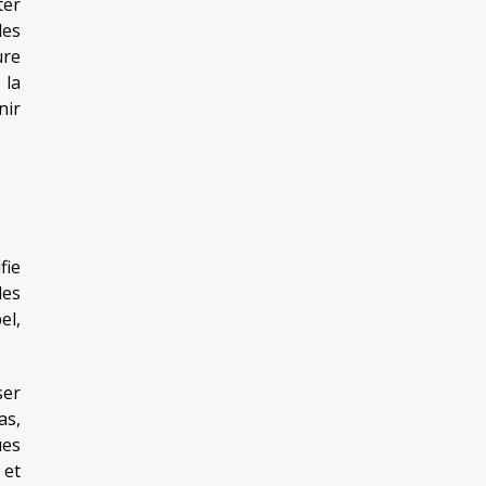
ter
des
ure
 la
nir
fie
les
el,
ser
as,
ues
 et