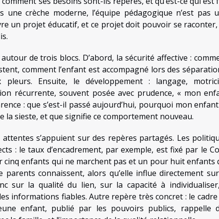
, comment ses besoins sont-ils repérés, et qu’est-ce qui est f
s une crèche moderne, l’équipe pédagogique n’est pas 
e un projet éducatif, et ce projet doit pouvoir se raconter,
is.
autour de trois blocs. D’abord, la sécurité affective : comm
xistent, comment l’enfant est accompagné lors des séparatio
 pleurs. Ensuite, le développement : langage, motrici
stion récurrente, souvent posée avec prudence, « mon enf
parence : que s’est-il passé aujourd’hui, pourquoi mon enfant
e la sieste, et que signifie ce comportement nouveau.
s attentes s’appuient sur des repères partagés. Les politiq
cts : le taux d’encadrement, par exemple, est fixé par le C
r cinq enfants qui ne marchent pas et un pour huit enfants 
parents connaissent, alors qu’elle influe directement sur
nc sur la qualité du lien, sur la capacité à individualiser
s informations fiables. Autre repère très concret : le cadre
jeune enfant, publié par les pouvoirs publics, rappelle 