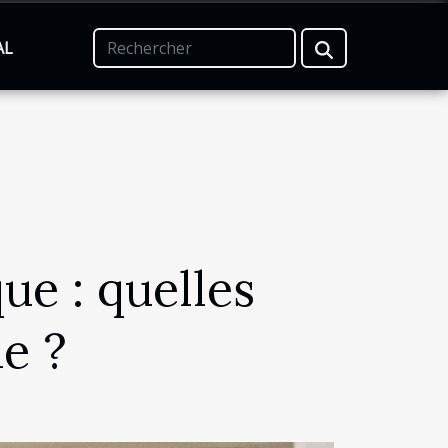
AL
ue : quelles
e ?