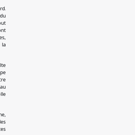
rd.
 du
out
ont
es,
 la
lte
upe
tre
 au
lle
ne,
des
tes