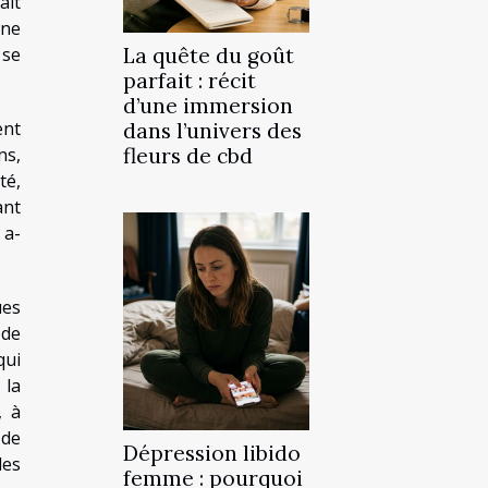
ait
une
 se
La quête du goût
parfait : récit
d’une immersion
ent
dans l’univers des
ns,
fleurs de cbd
té,
ant
 a-
ues
ode
qui
 la
, à
 de
Dépression libido
des
femme : pourquoi