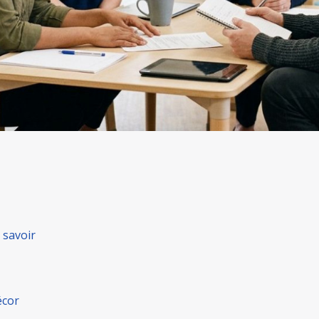
 savoir
écor