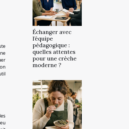
Échanger avec
l’équipe
pédagogique :
ste
quelles attentes
une
pour une crèche
uer
moderne ?
’on
til
les
jeu