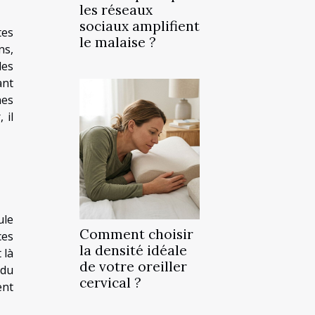
les réseaux
sociaux amplifient
tes
le malaise ?
ns,
des
ant
nes
 il
ule
Comment choisir
ces
la densité idéale
 là
de votre oreiller
ndu
cervical ?
ent